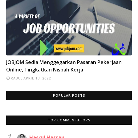
INFO
JOBJOM Sedia Menggegarkan Pasaran Pekerjaan
Online, Tingkatkan Nisbah Kerja
RABU, APRIL 13, 2022
POPULAR POSTS
TOP COMMENTATORS
1.
Hasrul Hassan