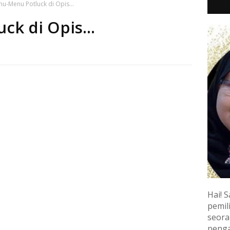
u-Menu Potluck di Opis...
k di Opis...
Hai! S
pemili
seora
penga