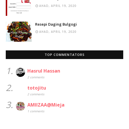
AHAD, APRIL 19, 2020
Resepi Daging Bulgogi
AHAD, APRIL 19, 2020
TOP COMMENTATORS
1.
Hasrul Hassan
2 comments
2.
totojitu
2 comments
3.
AMIIZAA@Mieja
1 comments