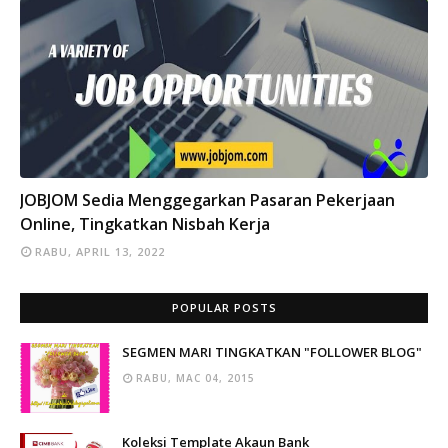
INFO
JOBJOM Sedia Menggegarkan Pasaran Pekerjaan
Online, Tingkatkan Nisbah Kerja
RABU, APRIL 13, 2022
POPULAR POSTS
SEGMEN MARI TINGKATKAN "FOLLOWER BLOG"
RABU, MAC 04, 2015
Koleksi Template Akaun Bank