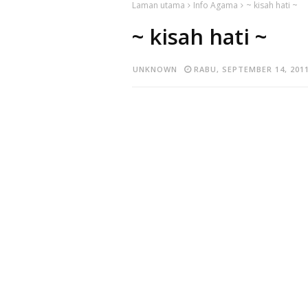
Laman utama
Info Agama
~ kisah hati ~
~ kisah hati ~
UNKNOWN
RABU, SEPTEMBER 14, 201