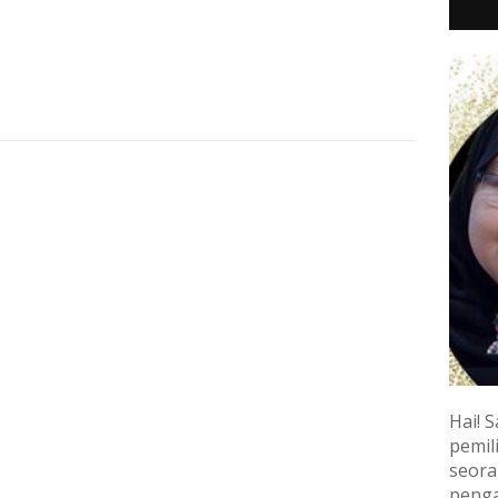
1
Hai! S
pemili
seora
penga