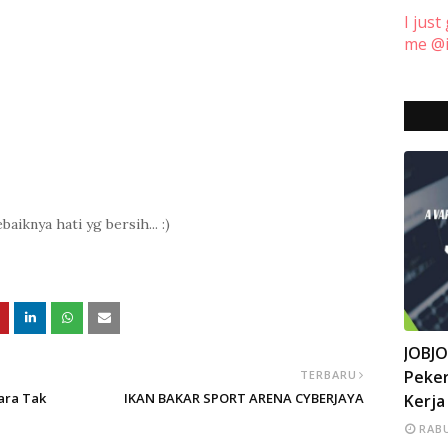
I just
me @i
baiknya hati yg bersih... :)
INFO
JOBJ
Peker
TERBARU
ara Tak
IKAN BAKAR SPORT ARENA CYBERJAYA
Kerja
RABU