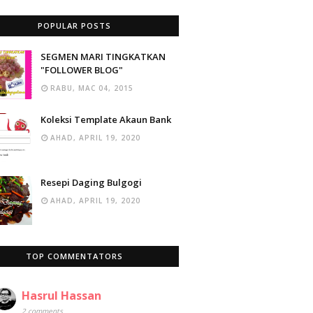
POPULAR POSTS
SEGMEN MARI TINGKATKAN
"FOLLOWER BLOG"
RABU, MAC 04, 2015
Koleksi Template Akaun Bank
AHAD, APRIL 19, 2020
Resepi Daging Bulgogi
AHAD, APRIL 19, 2020
TOP COMMENTATORS
Hasrul Hassan
2 comments