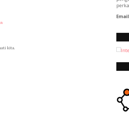
perka
Email
an
ti kita.