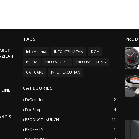
TAGS
PROD
ARUT
Info Agama
INFO KESIHATAN
DOA
BAZILAH
PETUA
INFO SHOPEE
INFO PARENTING
CAT CARE
INFO PERCUTIAN
CATEGORIES
 LINE-
De'Xandra
2
Eco-Shop
4
ANGIS
PRODUCT LAUNCH
11
PROPERTY
1