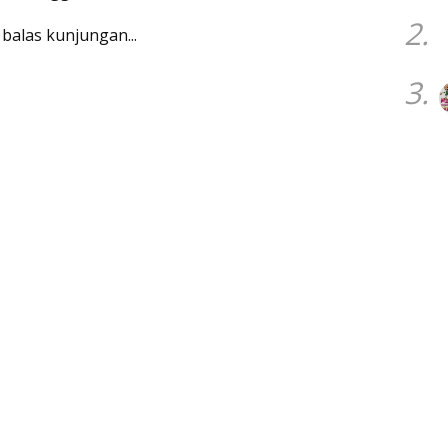
2.
 balas kunjungan...
3.