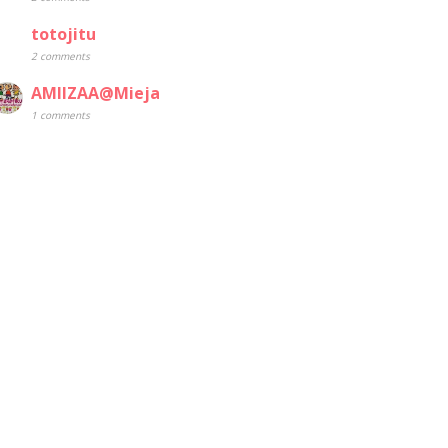
totojitu
2 comments
AMIIZAA@Mieja
1 comments