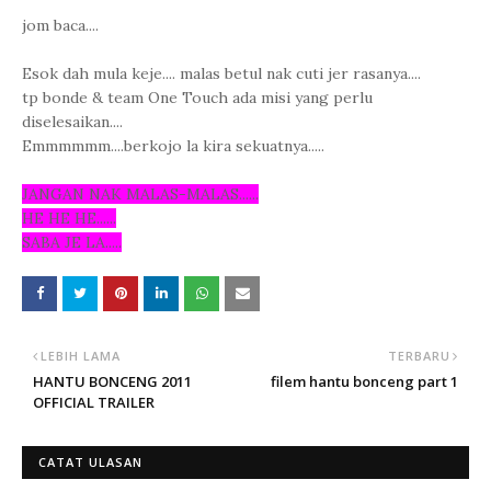
jom baca....
Esok dah mula keje.... malas betul nak cuti jer rasanya....
tp bonde & team One Touch ada misi yang perlu
diselesaikan....
Emmmmmm....berkojo la kira sekuatnya.....
JANGAN NAK MALAS-MALAS......
HE HE HE......
SABA JE LA.....
LEBIH LAMA
TERBARU
HANTU BONCENG 2011
filem hantu bonceng part 1
OFFICIAL TRAILER
CATAT ULASAN