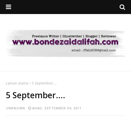
Laman utama
5 September....
5 September....
UNKNOWN
AHAD, SEPTEMBER 04, 2011