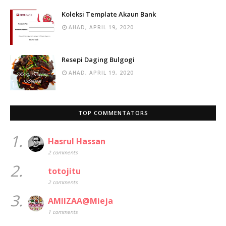
Koleksi Template Akaun Bank
AHAD, APRIL 19, 2020
Resepi Daging Bulgogi
AHAD, APRIL 19, 2020
TOP COMMENTATORS
1.
Hasrul Hassan
2 comments
2.
totojitu
2 comments
3.
AMIIZAA@Mieja
1 comments