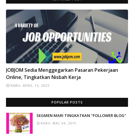
INFO
JOBJOM Sedia Menggegarkan Pasaran Pekerjaan
Online, Tingkatkan Nisbah Kerja
RABU, APRIL 13, 2022
POPULAR POSTS
SEGMEN MARI TINGKATKAN "FOLLOWER BLOG"
RABU, MAC 04, 2015