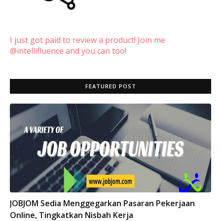
I just got paid to review a product! Join me
@intellifluence and you can too!
FEATURED POST
INFO
JOBJOM Sedia Menggegarkan Pasaran Pekerjaan
Online, Tingkatkan Nisbah Kerja