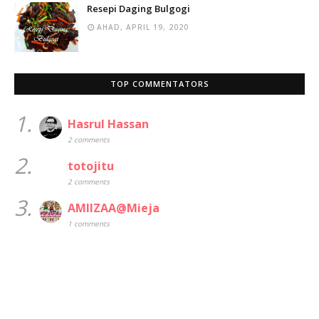
Resepi Daging Bulgogi
AHAD, APRIL 19, 2020
TOP COMMENTATORS
1.
Hasrul Hassan
2 comments
2.
totojitu
2 comments
3.
AMIIZAA@Mieja
1 comments