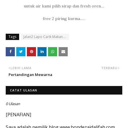
untuk air kami pilih sirap dan fresh oren....
free 2 piring kurma......
Tags
Jalan2 Lapo Carik Makan....
LEBIH LAMA
TERBARU
Pertandingan Mewarna
CATAT ULASAN
0 Ulasan
[PENAFIAN]
Saya adalah pemilik blog www.bondezaidalifah.com