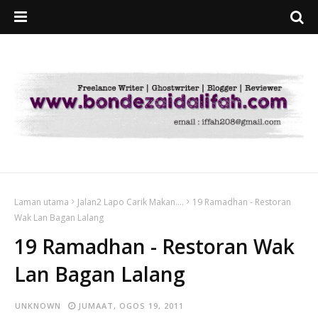
Laman utama
Jalan2 Lapo Carik Makan....
19 Ramadhan - Restoran
Wak Lan Bagan Lalang
19 Ramadhan - Restoran Wak
Lan Bagan Lalang
UNKNOWN
JUMAAT, OGOS 19, 2011