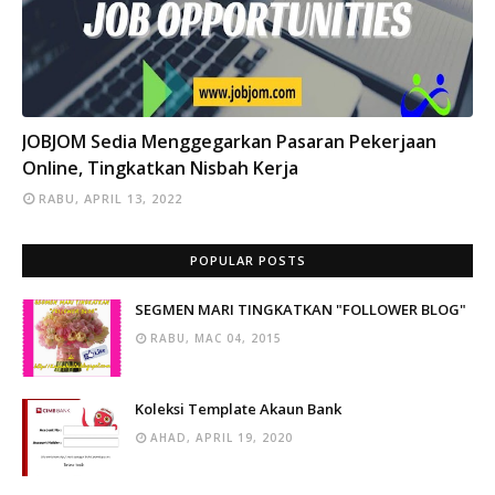
INFO
JOBJOM Sedia Menggegarkan Pasaran Pekerjaan
Online, Tingkatkan Nisbah Kerja
RABU, APRIL 13, 2022
POPULAR POSTS
SEGMEN MARI TINGKATKAN "FOLLOWER BLOG"
RABU, MAC 04, 2015
Koleksi Template Akaun Bank
AHAD, APRIL 19, 2020