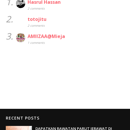
1.
Hasrul Hassan
2 comments
2.
totojitu
2 comments
3.
AMIIZAA@Mieja
1 comments
RECENT POSTS
DAPATKAN RAWATAN PARUT JERAWAT DI