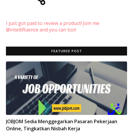
I just got paid to review a product! Join me
@intellifluence and you can too!
FEATURED POST
INFO
JOBJOM Sedia Menggegarkan Pasaran Pekerjaan
Online, Tingkatkan Nisbah Kerja