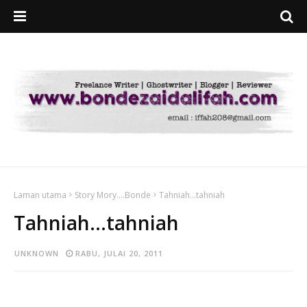
Laman utama
Story Mory....Bonde
Tahniah...tahniah
Tahniah...tahniah
UNKNOWN
RABU, JULAI 20, 2011