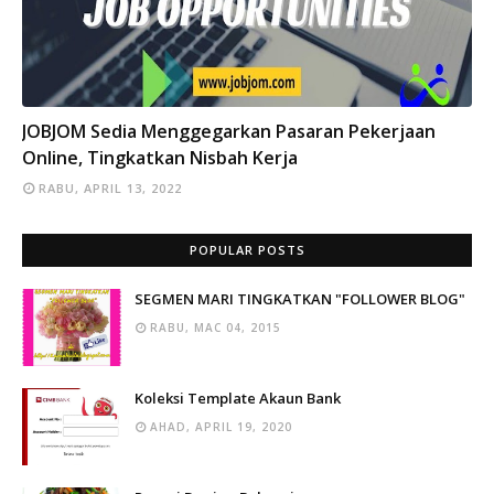
INFO
JOBJOM Sedia Menggegarkan Pasaran Pekerjaan
Online, Tingkatkan Nisbah Kerja
RABU, APRIL 13, 2022
POPULAR POSTS
SEGMEN MARI TINGKATKAN "FOLLOWER BLOG"
RABU, MAC 04, 2015
Koleksi Template Akaun Bank
AHAD, APRIL 19, 2020