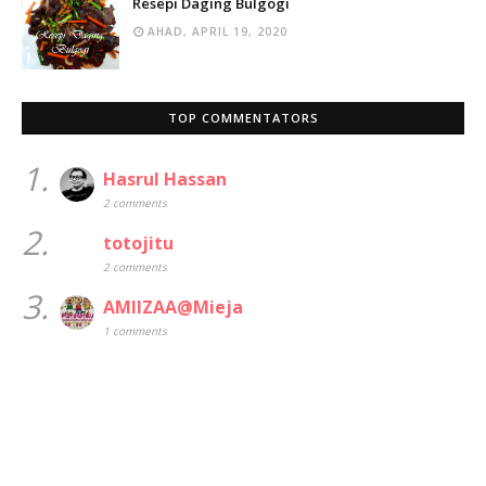
Resepi Daging Bulgogi
AHAD, APRIL 19, 2020
TOP COMMENTATORS
1.
Hasrul Hassan
2 comments
2.
totojitu
2 comments
3.
AMIIZAA@Mieja
1 comments