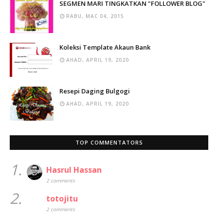
SEGMEN MARI TINGKATKAN "FOLLOWER BLOG"
RABU, MAC 04, 2015
Koleksi Template Akaun Bank
AHAD, APRIL 19, 2020
Resepi Daging Bulgogi
AHAD, APRIL 19, 2020
TOP COMMENTATORS
1.
Hasrul Hassan
2 comments
2.
totojitu
2 comments