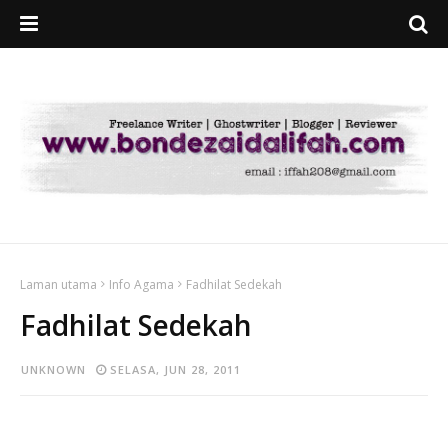
Laman utama
Info Agama
Fadhilat Sedekah
Fadhilat Sedekah
UNKNOWN
SELASA, JUN 28, 2011