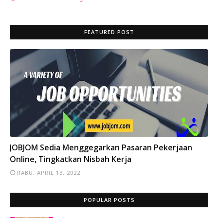
FEATURED POST
INFO
JOBJOM Sedia Menggegarkan Pasaran Pekerjaan
Online, Tingkatkan Nisbah Kerja
RABU, APRIL 13, 2022
POPULAR POSTS