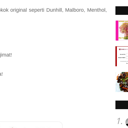
ok original seperti Dunhill, Malboro, Menthol,
imat!
a!
1.