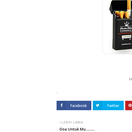
c
.
Facebook
Twitter
LEBIH LAMA
Doa Untuk Mu..........