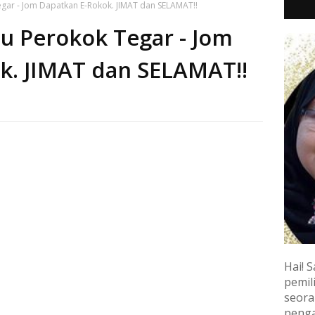
ar - Jom Dapatkan E-Rokok. JIMAT dan SELAMAT!!
 Perokok Tegar - Jom
k. JIMAT dan SELAMAT!!
Hai! S
pemili
seora
penga