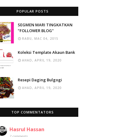
POPULAR POSTS
SEGMEN MARI TINGKATKAN
"FOLLOWER BLOG"
RABU, MAC 04, 2015
Koleksi Template Akaun Bank
AHAD, APRIL 19, 2020
Resepi Daging Bulgogi
AHAD, APRIL 19, 2020
TOP COMMENTATORS
Hasrul Hassan
2 comments