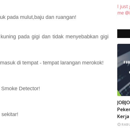
I just
me @i
uk pada mulut,baju dan ruangan!
 kuning pada gigi dan tidak menyebabkan gigi
ermasuk di tempat - tempat larangan merokok!
 Smoke Detector!
INFO
JOBJ
Peker
sekitar!
Kerja
RABU