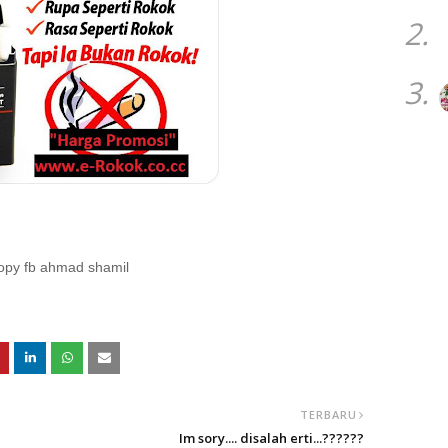
2.
3.
opy fb ahmad shamil
TERBARU
Im sory.... disalah erti...??????