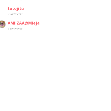
totojitu
2 comments
AMIIZAA@Mieja
1 comments