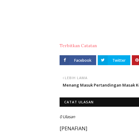
Hari ni dok baca blog to blog
cari info.....
bosan x tau nak buat ape???? nnt sambun
Terbitkan Catatan
Facebook
Twitter
LEBIH LAMA
Menang Masuk Pertandingan Masak Ke
CATAT ULASAN
0 Ulasan
[PENAFIAN]