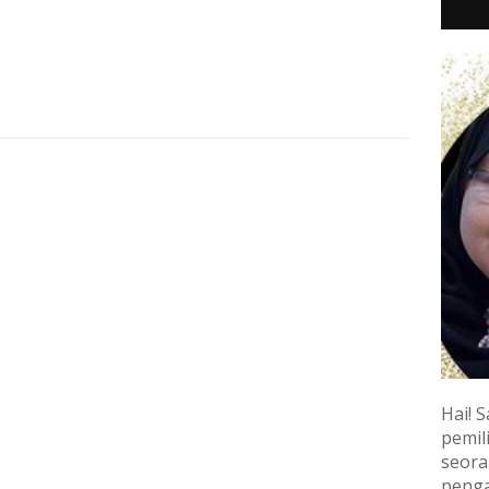
Hai! S
pemili
seora
penga