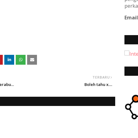
perka
Email
g......
TERBARU
rabu...
Boleh tahu x....