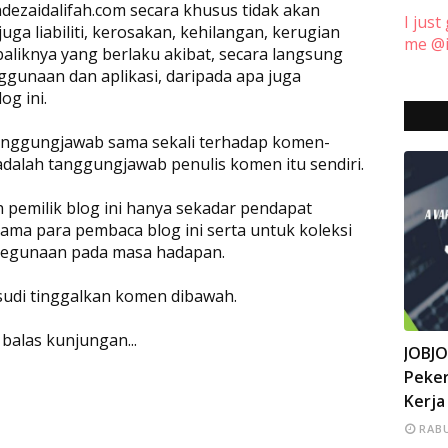
dezaidalifah.com secara khusus tidak akan
I just
a liabiliti, kerosakan, kehilangan, kerugian
me @i
baliknya yang berlaku akibat, secara langsung
ggunaan dan aplikasi, daripada apa juga
og ini.
rtanggungjawab sama sekali terhadap komen-
adalah tanggungjawab penulis komen itu sendiri.
eh pemilik blog ini hanya sekadar pendapat
ama para pembaca blog ini serta untuk koleksi
 kegunaan pada masa hadapan.
 sudi tinggalkan komen dibawah.
 balas kunjungan...
INFO
JOBJ
Peker
Kerja
RABU