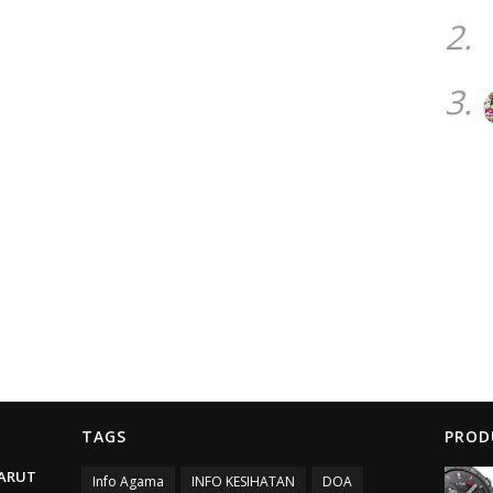
2.
3.
TAGS
PROD
ARUT
Info Agama
INFO KESIHATAN
DOA