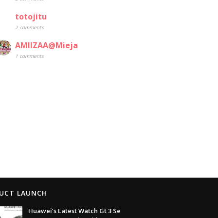
totojitu
2 comments
AMIIZAA@Mieja
1 comments
UCT LAUNCH
Huawei’s Latest Watch Gt 3 Se