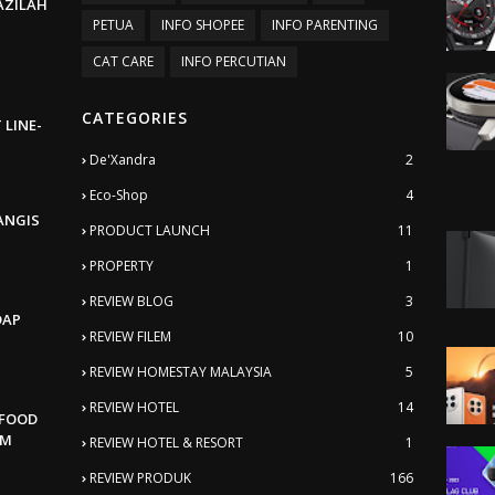
BAZILAH
PETUA
INFO SHOPEE
INFO PARENTING
CAT CARE
INFO PERCUTIAN
CATEGORIES
 LINE-
De'Xandra
2
Eco-Shop
4
ANGIS
PRODUCT LAUNCH
11
PROPERTY
1
REVIEW BLOG
3
DAP
REVIEW FILEM
10
REVIEW HOMESTAY MALAYSIA
5
REVIEW HOTEL
14
AFOOD
AM
REVIEW HOTEL & RESORT
1
REVIEW PRODUK
166