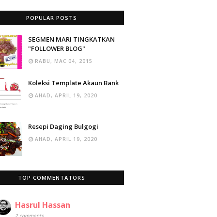
POPULAR POSTS
SEGMEN MARI TINGKATKAN
"FOLLOWER BLOG"
RABU, MAC 04, 2015
Koleksi Template Akaun Bank
AHAD, APRIL 19, 2020
Resepi Daging Bulgogi
AHAD, APRIL 19, 2020
TOP COMMENTATORS
Hasrul Hassan
2 comments