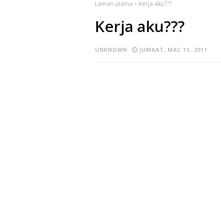
Laman utama
Kerja aku???
Kerja aku???
UNKNOWN
JUMAAT, MAC 11, 2011