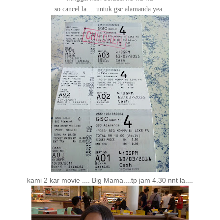
so cancel la.... untuk gsc alamanda yea..
kami 2 kar movie .... Big Mama....tp jam 4.30 nnt la....