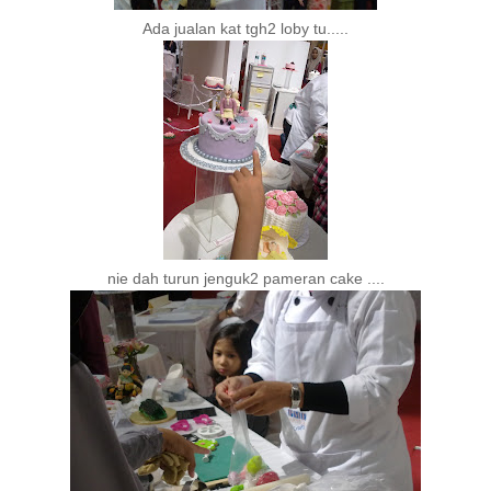
Ada jualan kat tgh2 loby tu.....
nie dah turun jenguk2 pameran cake ....