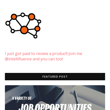
I just got paid to review a product! Join me
@intellifluence and you can too!
FEATURED POST