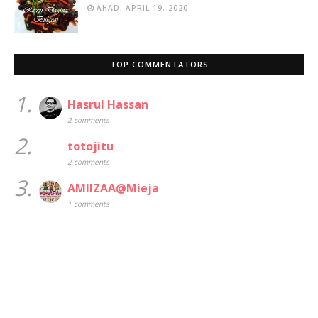
AHAD, APRIL 19, 2020
TOP COMMENTATORS
1.
Hasrul Hassan
2 comments
2.
totojitu
2 comments
3.
AMIIZAA@Mieja
1 comments