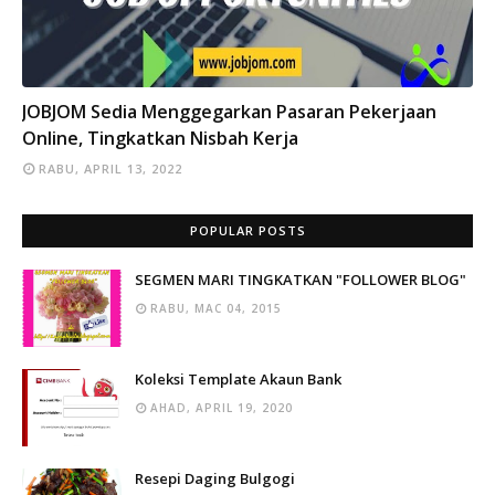
INFO
JOBJOM Sedia Menggegarkan Pasaran Pekerjaan
Online, Tingkatkan Nisbah Kerja
RABU, APRIL 13, 2022
POPULAR POSTS
SEGMEN MARI TINGKATKAN "FOLLOWER BLOG"
RABU, MAC 04, 2015
Koleksi Template Akaun Bank
AHAD, APRIL 19, 2020
Resepi Daging Bulgogi