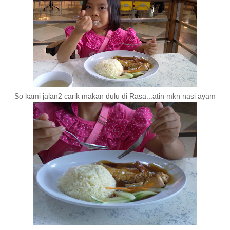
So kami jalan2 carik makan dulu di Rasa...atin mkn nasi ayam