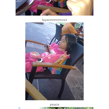
layannnnnnnzzz
peace